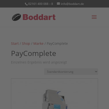
02161 400 088 – 8
info@boddart.de
Start
/
Shop
/
Marke
/ PayComplete
PayComplete
Einzelnes Ergebnis wird angezeigt