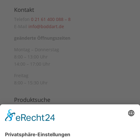
Kontakt
Telefon
0 21 61 400 088 – 8
E-Mail
info@boddart.de
geänderte Öffnungszeiten
Montag – Donnerstag
8:00 – 13:00 Uhr
14:00 – 17:00 Uhr
Freitag
8:00 – 15:30 Uhr
Produktsuche
Suchen
Suchen
nach:
Informationen
Datenschutz