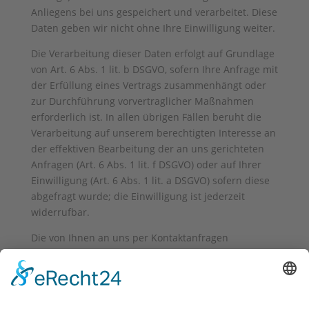
Anliegens bei uns gespeichert und verarbeitet. Diese
Daten geben wir nicht ohne Ihre Einwilligung weiter.
Die Verarbeitung dieser Daten erfolgt auf Grundlage
von Art. 6 Abs. 1 lit. b DSGVO, sofern Ihre Anfrage mit
der Erfüllung eines Vertrags zusammenhängt oder
zur Durchführung vorvertraglicher Maßnahmen
erforderlich ist. In allen übrigen Fällen beruht die
Verarbeitung auf unserem berechtigten Interesse an
der effektiven Bearbeitung der an uns gerichteten
Anfragen (Art. 6 Abs. 1 lit. f DSGVO) oder auf Ihrer
Einwilligung (Art. 6 Abs. 1 lit. a DSGVO) sofern diese
abgefragt wurde; die Einwilligung ist jederzeit
widerrufbar.
Die von Ihnen an uns per Kontaktanfragen
übersandten Daten verbleiben bei uns, bis Sie uns
zur Löschung auffordern, Ihre Einwilligung zur
Speicherung widerrufen oder der Zweck für die
Datenspeicherung entfällt (z. B. nach