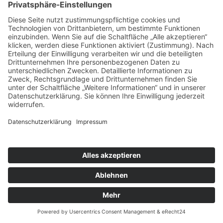
abgeschlossener Bearbeitung Ihres Anliegens).
Zwingende gesetzliche Bestimmungen –
insbesondere gesetzliche Aufbewahrungsfristen –
bleiben unberührt.
5. Soziale Medien
Social-Media-Elemente mit Shariff
Auf dieser Website werden Elemente von sozialen
Medien verwendet (z. B. Facebook, X, Instagram,
Pinterest, XING, LinkedIn, Tumblr).
Die Social-Media-Elemente können Sie in der Regel
anhand der jeweiligen Social-Media-Logos erkennen.
Um den Datenschutz auf dieser Website zu
gewährleisten, verwenden wir diese Elemente nur
zusammen mit der sogenannten „Shariff“-Lösung.
Diese Anwendung verhindert, dass die auf dieser
Website integrierten Social-Media-Elemente Ihre