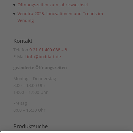
Öffnungszeiten zum Jahreswechsel
Vendtra 2025: Innovationen und Trends im
Vending
Kontakt
Telefon
0 21 61 400 088 – 8
E-Mail
info@boddart.de
geänderte Öffnungszeiten
Montag – Donnerstag
8:00 – 13:00 Uhr
14:00 – 17:00 Uhr
Freitag
8:00 – 15:30 Uhr
Produktsuche