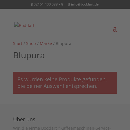
02161 400 088 – 8
info@boddart.de
Start
/
Shop
/
Marke
/ Blupura
Blupura
Es wurden keine Produkte gefunden,
die deiner Auswahl entsprechen.
Über uns
Wir, die Firma Boddart *Kaffeemaschinen-Service-