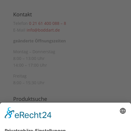
Kontakt
Telefon
0 21 61 400 088 – 8
E-Mail
info@boddart.de
geänderte Öffnungszeiten
Montag – Donnerstag
8:00 – 13:00 Uhr
14:00 – 17:00 Uhr
Freitag
8:00 – 15:30 Uhr
Produktsuche
Suchen
Suchen
nach: