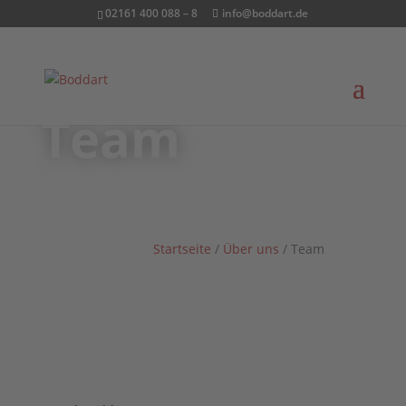
02161 400 088 – 8
info@boddart.de
Team
Startseite
/
Über uns
/
Team