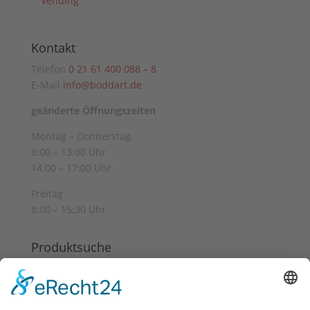
Vending
Kontakt
Telefon
0 21 61 400 088 – 8
E-Mail
info@boddart.de
geänderte Öffnungszeiten
Montag – Donnerstag
8:00 – 13:00 Uhr
14:00 – 17:00 Uhr
Freitag
8:00 – 15:30 Uhr
Produktsuche
Suchen
Suchen
nach: