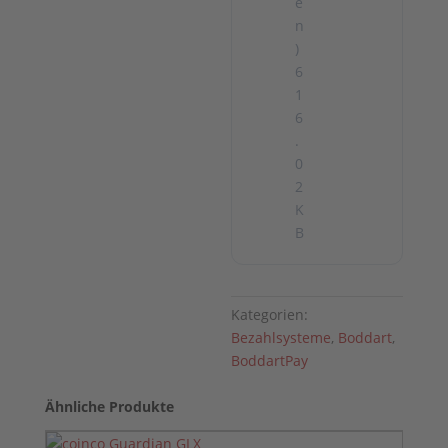
e
n
)
6
1
6
.
0
2
K
B
Kategorien:
Bezahlsysteme
,
Boddart
,
BoddartPay
Ähnliche Produkte