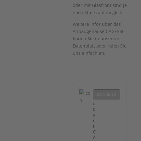
oder mit Glasfront sind je
nach Stückzahl möglich.
Weitere Infos über das
Anbaugehäuse CAGE540
finden Sie in unserem
Datenblatt oder rufen Sie
uns einfach an.
B
Download
o
d
d
a
r
t
C
A