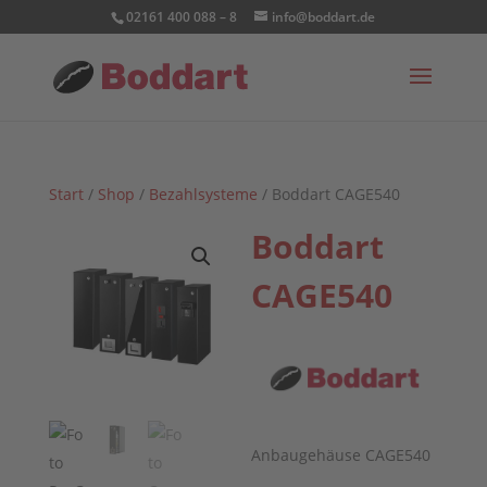
02161 400 088 – 8
info@boddart.de
Start
/
Shop
/
Bezahlsysteme
/ Boddart CAGE540
Boddart
CAGE540
Anbaugehäuse CAGE540