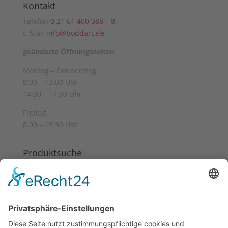
Kontakt
Telefon
0 21 61 400 088 – 8
E-Mail
info@boddart.de
geänderte Öffnungszeiten
Montag – Donnerstag
8:00 – 13:00 Uhr
14:00 – 17:00 Uhr
Freitag
8:00 – 15:30 Uhr
Produktsuche
Suchen
Suchen
nach:
Informationen
Datenschutz